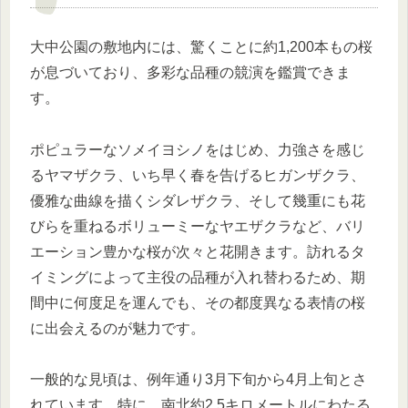
大中公園の敷地内には、驚くことに約1,200本もの桜
が息づいており、多彩な品種の競演を鑑賞できま
す。
ポピュラーなソメイヨシノをはじめ、力強さを感じ
るヤマザクラ、いち早く春を告げるヒガンザクラ、
優雅な曲線を描くシダレザクラ、そして幾重にも花
びらを重ねるボリューミーなヤエザクラなど、バリ
エーション豊かな桜が次々と花開きます。訪れるタ
イミングによって主役の品種が入れ替わるため、期
間中に何度足を運んでも、その都度異なる表情の桜
に出会えるのが魅力です。
一般的な見頃は、例年通り3月下旬から4月上旬とさ
れています。特に、南北約2.5キロメートルにわたる